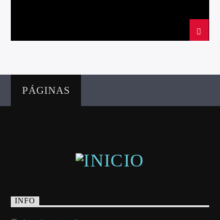
Directo
PÁGINAS
d2
INFO