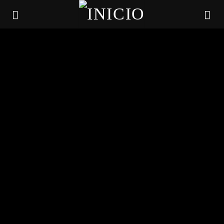
6
SIN CATEGORÍA
¿QUIERES IMPULSAR
TU NEGOCIO?
CANCIÓN ACTUAL
TÍTULO
ARTISTA