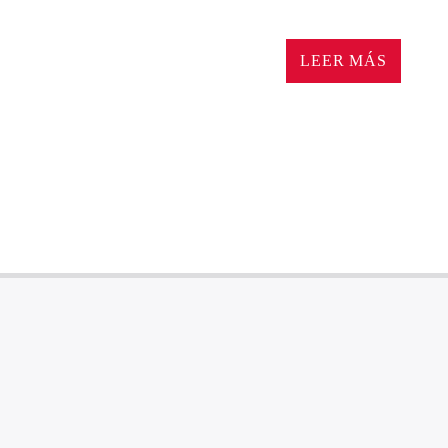
Xtreming Xport donde el d
reales, debates intensos y
LEER MÁS
Incluirá Pucelaterapia, e
blanquivioleta.