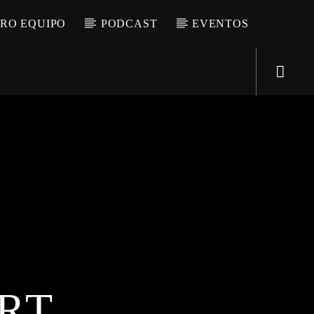
RO EQUIPO
PODCAST
EVENTOS
Directo
d2
RT