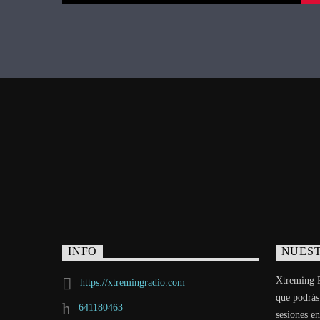
INFO
NUEST
Xtreming R
https://xtremingradio.com
que podrás
641180463
sesiones en