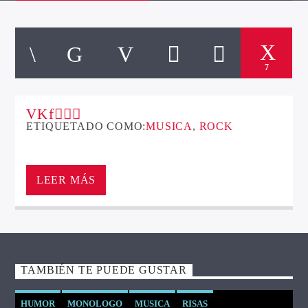
7
ETIQUETADO COMO:
MUSICA
,
ROCK
La mejor música rock de los 90 , sonando en
XTREMING RADIO.
LEER MÁS
TAMBIÉN TE PUEDE GUSTAR
HUMOR
MONOLOGO
MUSICA
RISAS