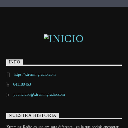
INFO
https://xtremingradio.com
641180463
publicidad@xtremingradio.com
NUESTRA HISTORIA
Xtreming Radio es una emisora diferente , en la que podrás encontrar