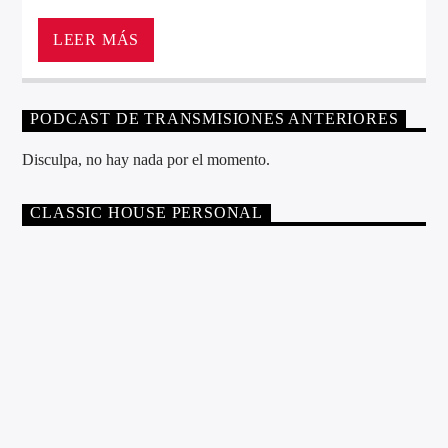
La mejor recopilación de la música House
LEER MÁS
PODCAST DE TRANSMISIONES ANTERIORES
Disculpa, no hay nada por el momento.
CLASSIC HOUSE PERSONAL
DJ
LOCUTOR
RIO DE LA VIDA
SEBASTIAN CUESTAS