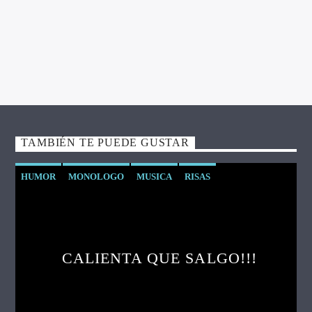
Deja que los ritmos de la música TRANCE , te teletransporten a
un planeta distinto. Bienvenidos a PLANETA TRANCE
TAMBIÉN TE PUEDE GUSTAR
HUMOR
MONOLOGO
MUSICA
RISAS
CALIENTA QUE SALGO!!!