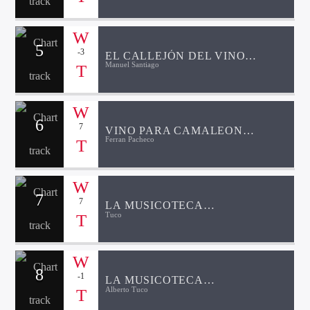
5
-3
EL CALLEJÓN DEL VINO
Manuel Santiago
PROGRAMA 10 BODEGAS
OSBORNE
6
7
VINO PARA CAMALEONES
Ferran Pacheco
PROGRAMA 7
7
7
LA MUSICOTECA
Tuco
PROGRAMA 16 ESPECIAL
DESDE EL MAR
8
-1
LA MUSICOTECA
Alberto Tuco
PROGRAMA 6 ESPECIAL
VERTIZE