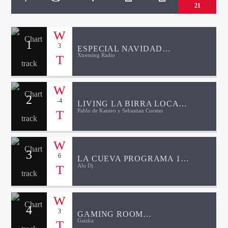
21
1
3
ESPECIAL NAVIDAD
Xtreming Radio
ARROYO INCLUSIVO
Directo
2
-4
LIVING LA BIRRA LOCA
Pablo de Kanteo y Sebastian Cuestas
COMO HACER CERVEZA
d2
3
6
LA CUEVA PROGRAMA 13
Alu Dj
TEMPORADA 2
4
3
GAMING ROOM
Gaizka
PROGRAMA 108