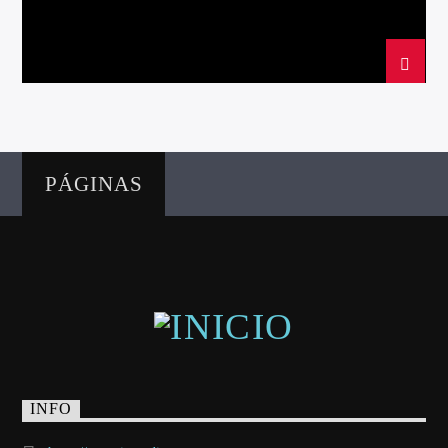
Directo
PÁGINAS
d2
INFO