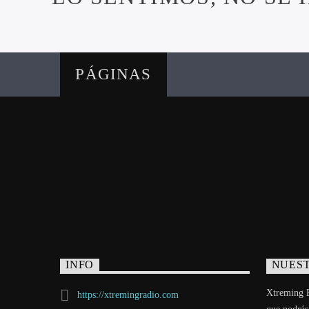
PÁGINAS
INFO
NUEST
Xtreming R
https://xtremingradio.com