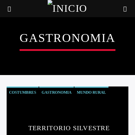
GASTRONOMIA
COSTUMBRES
GASTRONOMIA
MUNDO RURAL
NATURALEZA
PESCA
PRODUCTOS SILVESTRES
CANCIÓN ACTUAL
TRADICIONES
TÍTULO
TERRITORIO SILVESTRE
ARTISTA