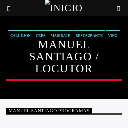
CALLEJON
CEPA
MARIDAJE
RESTAURANTE
VINO
MANUEL
SANTIAGO /
LOCUTOR
CANCIÓN ACTUAL
MANUEL SANTIAGO PROGRAMAS
TÍTULO
ARTISTA
CALLEJON
MARIDAJES
RESTAURANTE
VINO