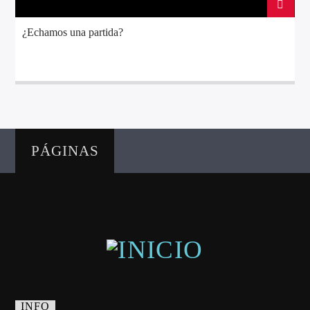
¿Echamos una partida?
Directo
PÁGINAS
d2
INFO