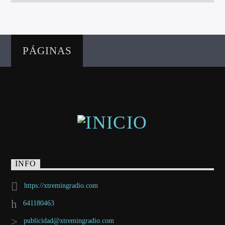
PÁGINAS
INFO
https://xtremingradio.com
641180463
publicidad@xtremingradio.com