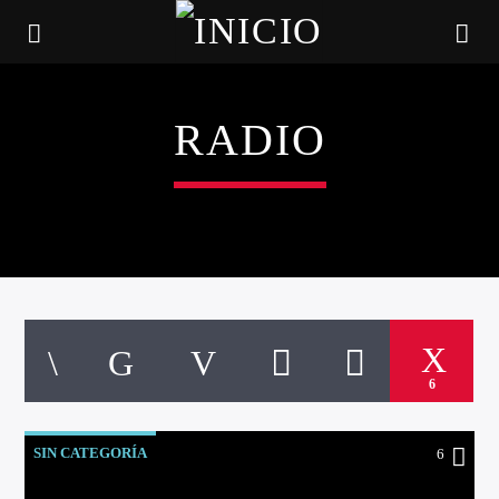
RADIO
6
CANCIÓN ACTUAL
TÍTULO
SIN CATEGORÍA
6
ARTISTA