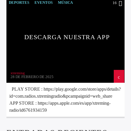
DEPORTES
EVENTOS
MÚSICA
16
NOTICIAS
SIN CATEGORÍA
VIDEO
DESCARGA NUESTRA APP
xtreming
28 DE FEBRERO DE 2025
PLAY STORE : https://play.google.com/store/apps/details?
id=com.radios.xtremingradio&pcampaignid=web_share
APP STORE : https://apps.apple.com/es/app/xtreming-
radio/id6761934159