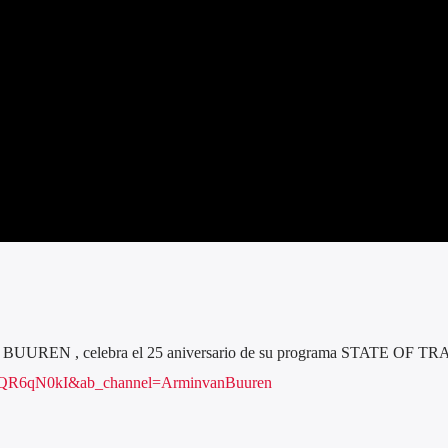
N BUUREN , celebra el 25 aniversario de su programa STATE OF T
8kQR6qN0kI&ab_channel=ArminvanBuuren