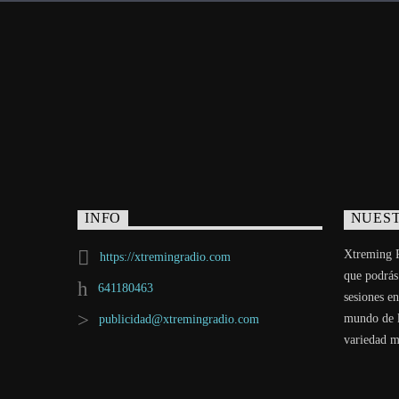
INFO
NUEST
Xtreming R
https://xtremingradio.com
que podrás
641180463
sesiones en
mundo de l
publicidad@xtremingradio.com
variedad m